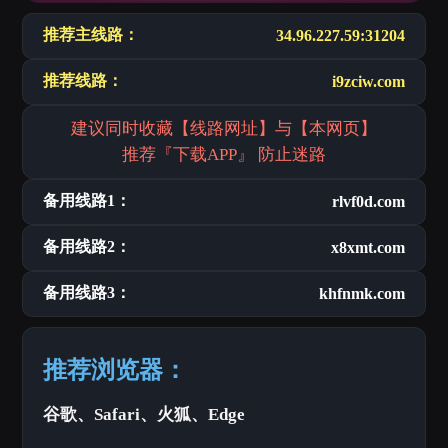
推荐主线路：
34.96.227.59:31204
推荐线路：
i9zciw.com
建议同时收藏【线路网址】与【本网页】
推荐『下载APP』 防止迷路
备用线路1：
rlvf0d.com
备用线路2：
x8xmt.com
备用线路3：
khfnmk.com
推荐浏览器：
谷歌、Safari、火狐、Edge